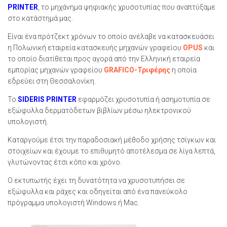
PRINTER
, το μηχάνημα ψηφιακής χρυσοτυπίας που αναπτύξαμε
στο κατάστημά μας.
Είναι ένα πρότζεκτ χρόνων το οποίο ανέλαβε να κατασκευάσει
η Πολωνική εταιρεία κατασκευής μηχανών γραφείου
OPUS
και
το οποίο διατίθεται προς αγορά από την Ελληνική εταιρεία
εμπορίας μηχανών γραφείου
GRAFICO-Τριφέρης
η οποία
εδρεύει στη Θεσσαλονίκη.
Το
SIDERIS PRINTER
εφαρμόζει χρυσοτυπία ή ασημοτυπία σε
εξώφυλλα δερματόδετων βιβλίων μέσω ηλεκτρονικού
υπολογιστή.
Καταργούμε έτσι την παραδοσιακή μέθοδο χρήσης τσίγκων και
στοιχείων και έχουμε το επιθυμητό αποτέλεσμα σε λίγα λεπτά,
γλυτώνοντας έτσι κόπο και χρόνο.
O εκτυπωτής έχει τη δυνατότητα να χρυσοτυπήσει σε
εξώφυλλα και ράχες και οδηγείται από ένα πανεύκολο
πρόγραμμα υπολογιστή Windows ή Mac.