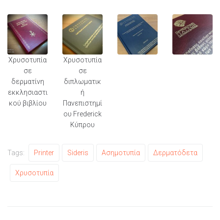
Χρυσοτυπία
Χρυσοτυπία
σε
σε
δερματίνη
διπλωματικ
εκκλησιαστι
ή
κού βιβλίου
Πανεπιστημί
ου Frederick
Κύπρου
Tags:
Printer
Sideris
Ασημοτυπία
Δερματόδετα
Χρυσοτυπία