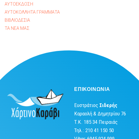
ΑΥΤΟΕΚΔΟΣΗ
ΑΥΤΟΚΟΛΛΗΤΑ ΓΡΑΜΜΑΤΑ
ΒΙΒΛΙΟΔΕΣΙΑ
ΤΑ ΝΕΑ ΜΑΣ
ΕΠΙΚΟΙΝΩΝΙΑ
Ευστράτιος
Σιδερής
Καραολή & Δημητρίου 76
T.K. 185 34 Πειραιάς
Τηλ.: 210 41 150 50
Viber: 6945 924 999