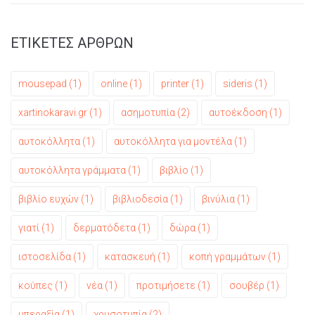
ΕΤΙΚΕΤΕΣ ΑΡΘΡΩΝ
mousepad
(1)
online
(1)
printer
(1)
sideris
(1)
xartinokaravi.gr
(1)
ασημοτυπία
(2)
αυτοέκδοση
(1)
αυτοκόλλητα
(1)
αυτοκόλλητα για μοντέλα
(1)
αυτοκόλλητα γράμματα
(1)
βιβλίο
(1)
βιβλίο ευχών
(1)
βιβλιοδεσία
(1)
βινύλια
(1)
γιατί
(1)
δερματόδετα
(1)
δώρα
(1)
ιστοσελίδα
(1)
κατασκευή
(1)
κοπή γραμμάτων
(1)
κούπες
(1)
νέα
(1)
προτιμήσετε
(1)
σουβέρ
(1)
υπεραξία
(1)
χρυσοτυπία
(2)