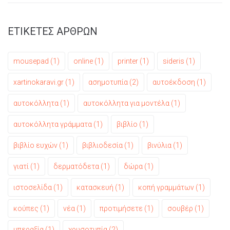
ΕΤΙΚΕΤΕΣ ΑΡΘΡΩΝ
mousepad
(1)
online
(1)
printer
(1)
sideris
(1)
xartinokaravi.gr
(1)
ασημοτυπία
(2)
αυτοέκδοση
(1)
αυτοκόλλητα
(1)
αυτοκόλλητα για μοντέλα
(1)
αυτοκόλλητα γράμματα
(1)
βιβλίο
(1)
βιβλίο ευχών
(1)
βιβλιοδεσία
(1)
βινύλια
(1)
γιατί
(1)
δερματόδετα
(1)
δώρα
(1)
ιστοσελίδα
(1)
κατασκευή
(1)
κοπή γραμμάτων
(1)
κούπες
(1)
νέα
(1)
προτιμήσετε
(1)
σουβέρ
(1)
υπεραξία
(1)
χρυσοτυπία
(2)